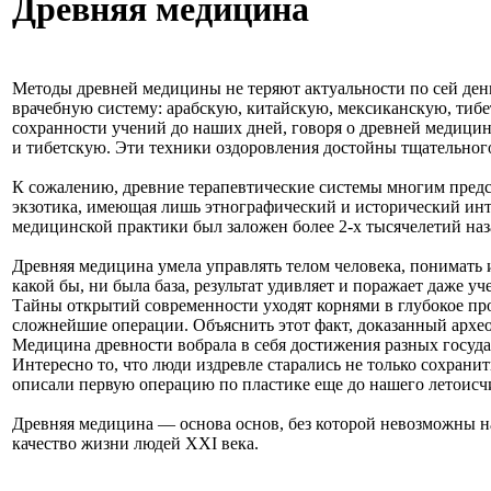
Древняя медицина
Методы древней медицины не теряют актуальности по сей де
врачебную систему: арабскую, китайскую, мексиканскую, тибе
сохранности учений до наших дней, говоря о древней медицин
и тибетскую. Эти техники оздоровления достойны тщательного
К сожалению, древние терапевтические системы многим предст
экзотика, имеющая лишь этнографический и исторический инт
медицинской практики был заложен более 2-х тысячелетий на
Древняя медицина умела управлять телом человека, понимать 
какой бы, ни была база, результат удивляет и поражает даже у
Тайны открытий современности уходят корнями в глубокое пр
сложнейшие операции. Объяснить этот факт, доказанный архео
Медицина древности вобрала в себя достижения разных госуд
Интересно то, что люди издревле старались не только сохрани
описали первую операцию по пластике еще до нашего летоисчи
Древняя медицина — основа основ, без которой невозможны 
качество жизни людей XXI века.