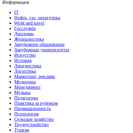
Информация
IT
Нефть, газ, энергетика
Work and travel
Госслужба
Дипломы
Журналистика
Зарубежное образование
Зарубежные университеты
Искусство
История
Лингвистика
Логистика
Маркетинг, реклама
Медицина
Менеджмент
Музыка
Педагогика
Практика за рубежом
Промышленность
Психология
Сельское хозяйство
Трудоустройство
Туризм