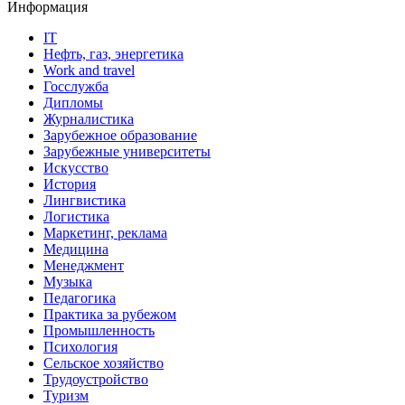
Информация
IT
Нефть, газ, энергетика
Work and travel
Госслужба
Дипломы
Журналистика
Зарубежное образование
Зарубежные университеты
Искусство
История
Лингвистика
Логистика
Маркетинг, реклама
Медицина
Менеджмент
Музыка
Педагогика
Практика за рубежом
Промышленность
Психология
Сельское хозяйство
Трудоустройство
Туризм