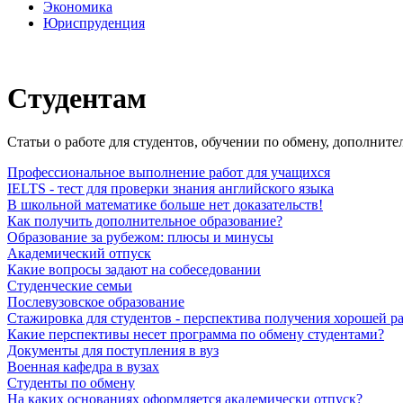
Экономика
Юриспруденция
Студентам
Статьи о работе для студентов, обучении по обмену, дополните
Профессиональное выполнение работ для учащихся
IELTS - тест для проверки знания английского языка
В школьной математике больше нет доказательств!
Как получить дополнительное образование?
Образование за рубежом: плюсы и минусы
Академический отпуск
Какие вопросы задают на собеседовании
Студенческие семьи
Послевузовское образование
Стажировка для студентов - перспектива получения хорошей р
Какие перспективы несет программа по обмену студентами?
Документы для поступления в вуз
Военная кафедра в вузах
Студенты по обмену
На каких основаниях оформляется академически отпуск?