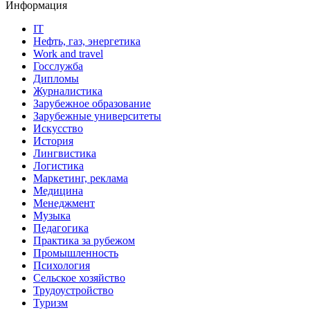
Информация
IT
Нефть, газ, энергетика
Work and travel
Госслужба
Дипломы
Журналистика
Зарубежное образование
Зарубежные университеты
Искусство
История
Лингвистика
Логистика
Маркетинг, реклама
Медицина
Менеджмент
Музыка
Педагогика
Практика за рубежом
Промышленность
Психология
Сельское хозяйство
Трудоустройство
Туризм