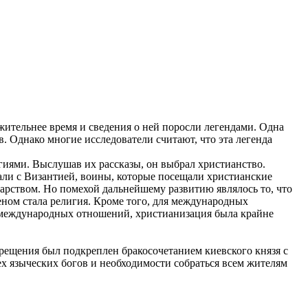
жительнее время и сведения о ней поросли легендами. Одна
. Однако многие исследователи считают, что эта легенда
гиями. Выслушав их рассказы, он выбрал христианство.
али с Византией, воины, которые посещали христианские
дарством. Но помехой дальнейшему развитию являлось то, что
ном стала религия. Кроме того, для международных
я международных отношений, христианизация была крайне
крещения был подкреплен бракосочетанием киевского князя с
сех языческих богов и необходимости собраться всем жителям