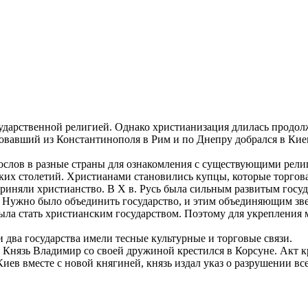
осударственной религией. Однако христианизация длилась продол
довавший из Константинополя в Рим и по Днепру добрался в Киев
послов в разные страны для ознакомления с существующими рели
ьких столетий. Христианами становились купцы, которые торгов
приняли христианство. В X в. Русь была сильным развитым госу
. Нужно было объединить государство, и этим объединяющим зве
ыла стать христианским государством. Поэтому для укреплени
два государства имели тесные культурные и торговые связи.
й. Князь Владимир со своей дружиной крестился в Корсуне. Акт 
Киев вместе с новой княгиней, князь издал указ о разрушении в