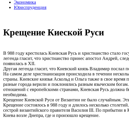
Экономика
Юриспруденция
Крещение Киеской Руси
В 988 году крестилась Киевская Русь и христианство стало г
легенда гласит, что христианство принес апостол Андрей, сле
появилась в XII.
Другая легенда гласит, что Киевский князь Владимир послал 
На самом деле христианизация происходила в течении нескол
страны. Киевские князья Аскольд и Ольга также в свое время 
разные города верили и поклонялись разным языческим богам
отношений с европейскими странами, Киевская Русь должна б
необходима.
Крещение Киевской Руси от Византии не было случайным. Эти 
Крещение состоялось в 988 году и длилось несколько столети
сестрой византийского правителя Василия III. По прибытии в 
Киева возле Днепра, где и произошло крещение.