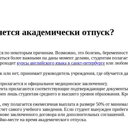
ется академически отпуск?
ься по некоторым причинам. Возможно, это болезнь, беременнос
иматься более важными на даны момент делами, студентам полаг
 проходит
курсы английского языка в санкт-петербурге
или любом 
к или нет, принимает руководитель учреждения, где обучается д
а прилагается и официальное медицинское заключение);
удента прилагаются соответствующие подтверждающие документы
ен лишь студентам среднего и высшего уровня образования. Кро
, ему полагается ежемесячная выплата в размере 50% от миним
счет самого учебного заведения. Если студент вынужден прибегн
основе заключенного договора или дополнительных соглашений.
ко-месте на время академического отпуска.