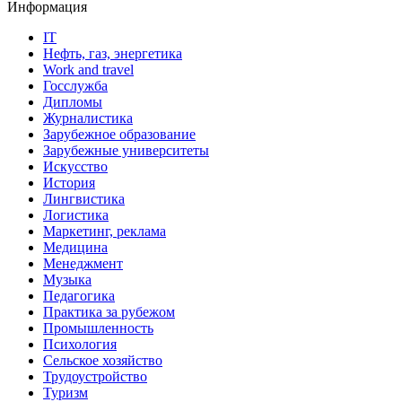
Информация
IT
Нефть, газ, энергетика
Work and travel
Госслужба
Дипломы
Журналистика
Зарубежное образование
Зарубежные университеты
Искусство
История
Лингвистика
Логистика
Маркетинг, реклама
Медицина
Менеджмент
Музыка
Педагогика
Практика за рубежом
Промышленность
Психология
Сельское хозяйство
Трудоустройство
Туризм