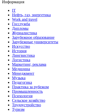
Информация
IT
Нефть, газ, энергетика
Work and travel
Госслужба
Дипломы
Журналистика
Зарубежное образование
Зарубежные университеты
Искусство
История
Лингвистика
Логистика
Маркетинг, реклама
Медицина
Менеджмент
Музыка
Педагогика
Практика за рубежом
Промышленность
Психология
Сельское хозяйство
Трудоустройство
Туризм